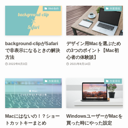
Web制作
作業環境
background-clipがSafari
デザイン用Macを選ぶため
で非表示になるときの解決
の3つのポイント【Mac初
方法
心者の体験談】
2022年6月3日
2021年8月14日
作業環境
作業環境
Macにはないの！？ショー
WindowsユーザーがMacを
トカットキーまとめ
買った時にやった設定