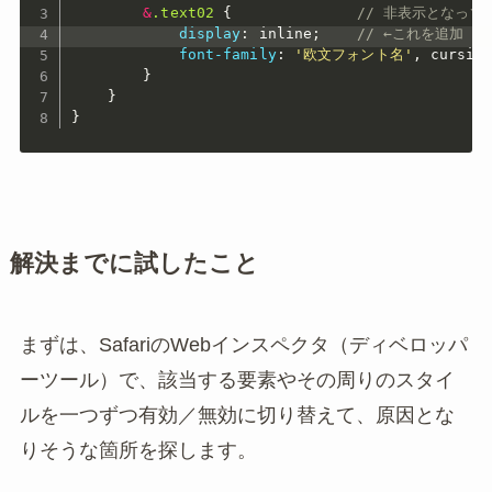
&
.text02 
{
// 非表示となって
display
:
 inline
;
// ←これを追加
font-family
:
'欧文フォント名'
,
 cursiv
}
}
}
解決までに試したこと
まずは、SafariのWebインスペクタ（ディベロッパ
ーツール）で、該当する要素やその周りのスタイ
ルを一つずつ有効／無効に切り替えて、原因とな
りそうな箇所を探します。