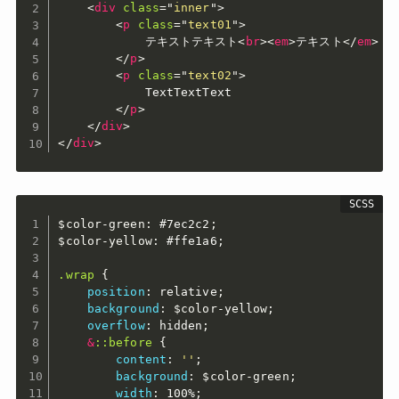
<
div
class
=
"
inner
"
>
<
p
class
=
"
text01
"
>
            テキストテキスト
<
br
>
<
em
>
テキスト
</
em
>
</
p
>
<
p
class
=
"
text02
"
>
            TextTextText

</
p
>
</
div
>
</
div
>
$color-green
:
 #7ec2c2
;
$color-yellow
:
 #ffe1a6
;
.wrap 
{
position
:
 relative
;
background
:
$color-yellow
;
overflow
:
 hidden
;
&
::before 
{
content
:
''
;
background
:
$color-green
;
width
:
 100%
;