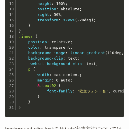
height
:
 100%
;
position
:
 absolute
;
right
:
 50%
;
transform
:
skewX
(
-20deg
)
;
}
}
.inner 
{
position
:
 relative
;
color
:
 transparent
;
background-image
:
linear-gradient
(
110deg
,
$
background-clip
:
 text
;
-webkit-background-clip
:
 text
;
p 
{
width
:
 max-content
;
margin
:
 0 auto
;
&
.text02 
{
font-family
:
'欧文フォント名'
,
 cursiv
}
}
}
background-clip: text;を用いた実装方法については