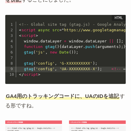
<!-- Global site tag (gtag.js) - Google Analyti
<
script
async
src
=
"
https://www.googletagmanager
<
script
>
  window
.
dataLayer 
=
 window
.
dataLayer 
||
[
]
;
function
gtag
(
)
{
dataLayer
.
push
(
arguments
)
;
}
gtag
(
'js'
,
new
Date
(
)
)
;
gtag
(
'config'
,
'G-XXXXXXXXXX'
)
;
gtag
(
'config'
,
'UA-XXXXXXXXX-X'
)
;
<
!
--
 ←
UA
</
script
>
GA4用のトラッキングコードに、UAのIDを追記
す
る形ですね。